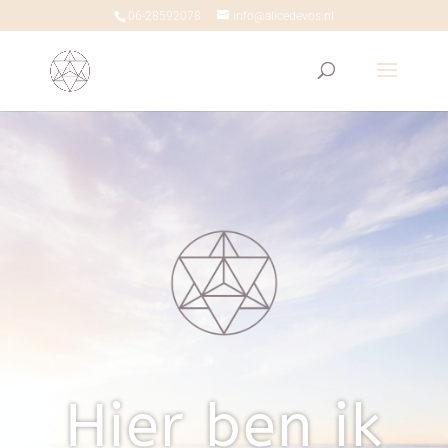
06-28592078
info@alicedevos.nl
Hier ben ik